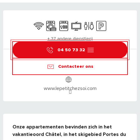
OPENINGSTIJDEN EN CONTACTGEGEVEN
Wifi
Wasmachine
Vaatwassers
Televisie
Toiletten
Parkeerplaats
+ 37 andere dienst(en)
04 50 73 32
▒▒
Contacteer ons
www.lepetitchezsoi.com
BESCHRIJVING
Onze appartementen bevinden zich in het 
vakantieoord Châtel, in het skigebied Portes du 