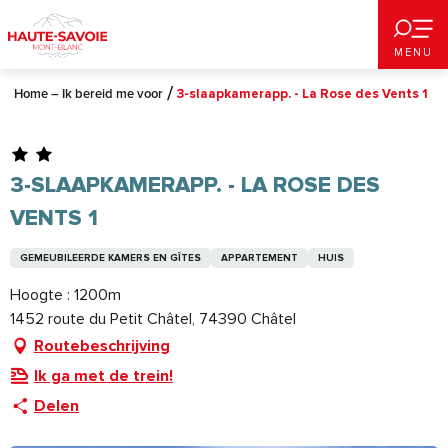
Aller
au
MENU
contenu
principal
Home – Ik bereid me voor
3-slaapkamerapp. - La Rose des Vents 1
3-SLAAPKAMERAPP. - LA ROSE DES
VENTS 1
GEMEUBILEERDE KAMERS EN GÎTES
APPARTEMENT
HUIS
Hoogte : 1200m
1452 route du Petit Châtel, 74390 Châtel
Routebeschrijving
Ik ga met de trein!
Delen