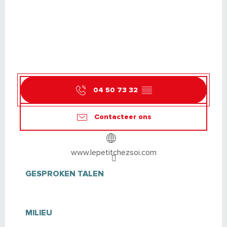
04 50 73 32
▒▒
Contacteer ons
www.lepetitchezsoi.com
GESPROKEN TALEN
GESPROKEN TALEN
MILIEU
MILIEU