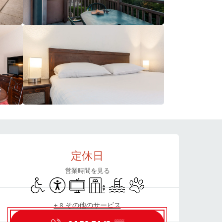
営業時間と連絡先
定休日
営業時間を見る
Disabled access
Accessibility
Television
Lift
Swimming pool
Animals accepted
+ 8 その他のサービス