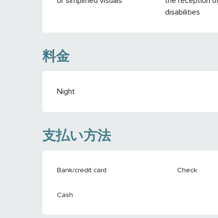
or simplified visuals
the reception o
disabilities
料金
料金 2026
Night
支払い方法
Bank/credit card
Check
Cash