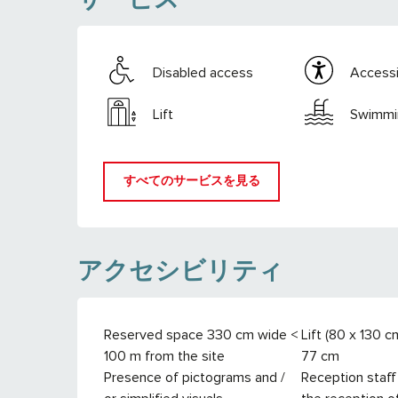
Disabled access
Accessib
Lift
Swimmi
すべてのサービスを見る
アクセシビリティ
Reserved space 330 cm wide <
Lift (80 x 130 
100 m from the site
77 cm
Presence of pictograms and /
Reception staff