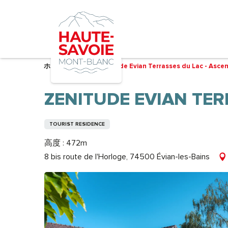
Aller
au
contenu
principal
ホーム – 準備中
Zenitude Evian Terrasses du Lac - Ascen
ZENITUDE EVIAN TER
TOURIST RESIDENCE
高度 : 472m
8 bis route de l'Horloge, 74500 Évian-les-Bains