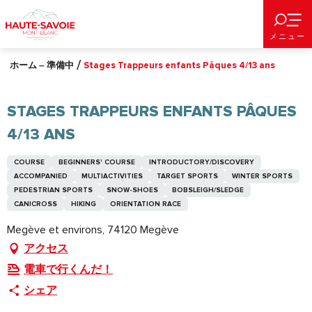
Aller
au
メニュー
contenu
principal
ホーム – 準備中
Stages Trappeurs enfants Pâques 4/13 ans
STAGES TRAPPEURS ENFANTS PÂQUES
4/13 ANS
COURSE
BEGINNERS' COURSE
INTRODUCTORY/DISCOVERY
ACCOMPANIED
MULTIACTIVITIES
TARGET SPORTS
WINTER SPORTS
PEDESTRIAN SPORTS
SNOW-SHOES
BOBSLEIGH/SLEDGE
CANICROSS
HIKING
ORIENTATION RACE
Megève et environs, 74120 Megève
アクセス
電車で行くんだ！
シェア