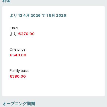
料金
より
より
12 4月 2026
12 4月 2026
で
で
1 5月 2026
1 5月 2026
Child
より
€270.00
One price
€540.00
Family pass
€380.00
オープニング期間