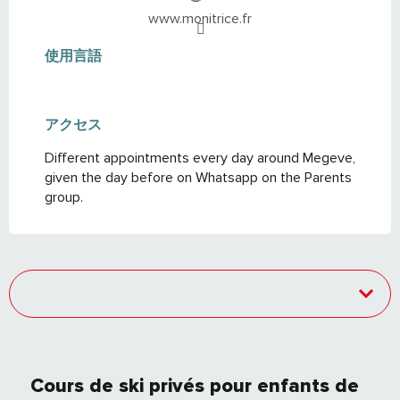
www.monitrice.fr
使用言語
使用言語
アクセス
アクセス
Different appointments every day around Megeve,
given the day before on Whatsapp on the Parents
group.
Cours de ski privés pour enfants de