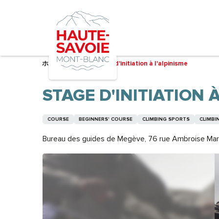
Aller
au
contenu
principal
ホーム – 準備中
Stage d'initiation à l'alpinisme
STAGE D'INITIATION À
COURSE
BEGINNERS' COURSE
CLIMBING SPORTS
CLIMBI
Bureau des guides de Megève, 76 rue Ambroise Mar