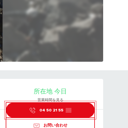
営業時間と連絡先
所在地 今日
営業時間を見る
04 50 21 55
▒▒
お問い合わせ