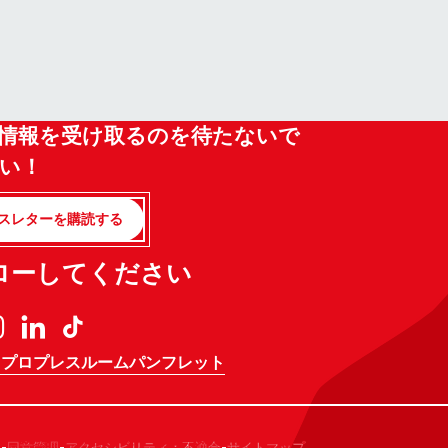
情報を受け取るのを待たないで
い！
スレターを購読する
ローしてください
 プロ
プレスルーム
パンフレット
-
-
-