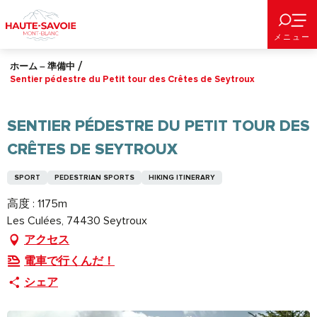
Aller
au
メニュー
contenu
principal
ホーム – 準備中
Sentier pédestre du Petit tour des Crêtes de Seytroux
SENTIER PÉDESTRE DU PETIT TOUR DES
CRÊTES DE SEYTROUX
SPORT
PEDESTRIAN SPORTS
HIKING ITINERARY
高度 : 1175m
Les Culées, 74430 Seytroux
アクセス
電車で行くんだ！
シェア