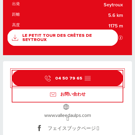
出発
実用的な情報
Seytroux
距離
5.6 km
高度
1175 m
資料
LE PETIT TOUR DES CRÊTES DE
GPX
SEYTROUX
営業時間と連絡先
04 50 79 65
▒▒
お問い合わせ
www.valleedaulps.com
フェイスブックページ