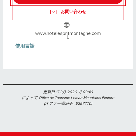
お問い合わせ
www.hotelespritmontagne.com
使用言語
使用言語
更新日 17 3月 2026 で 09:49
によって Office de Tourisme Leman Mountains Explore
(オファー識別子 :
5397770
)