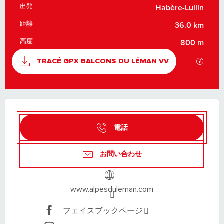
出発
実用的な情報
Habère-Lullin
距離
36.0 km
高度
800 m
資料
GPX
TRACÉ GPX BALCONS DU LÉMAN VV
営業時間と連絡先
電話
お問い合わせ
www.alpesduleman.com
フェイスブックページ