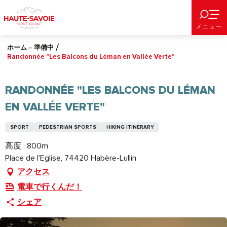
Aller
au
メニュー
contenu
principal
ホーム – 準備中
Randonnée "Les Balcons du Léman en Vallée Verte"
RANDONNÉE "LES BALCONS DU LÉMAN
EN VALLÉE VERTE"
SPORT
PEDESTRIAN SPORTS
HIKING ITINERARY
高度 : 800m
Place de l'Eglise, 74420 Habère-Lullin
アクセス
電車で行くんだ！
シェア