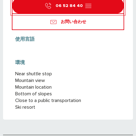
06 52 84 40
▒▒
お問い合わせ
使用言語
使用言語
環境
環境
Near shuttle stop
Mountain view
Mountain location
Bottom of slopes
Close to a public transportation
Ski resort