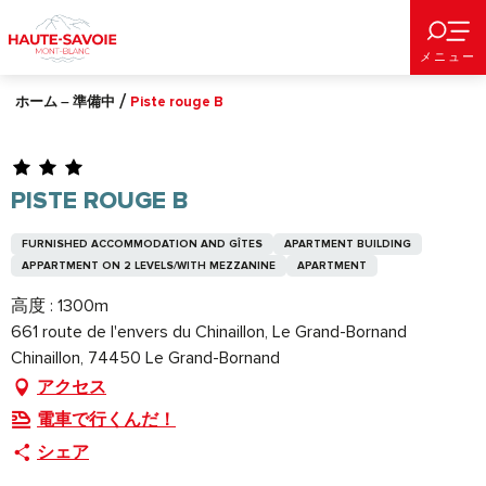
Aller
au
メニュー
contenu
principal
ホーム – 準備中
Piste rouge B
PISTE ROUGE B
FURNISHED ACCOMMODATION AND GÎTES
APARTMENT BUILDING
APPARTMENT ON 2 LEVELS/WITH MEZZANINE
APARTMENT
高度 : 1300m
661 route de l'envers du Chinaillon, Le Grand-Bornand
Chinaillon, 74450 Le Grand-Bornand
アクセス
電車で行くんだ！
シェア