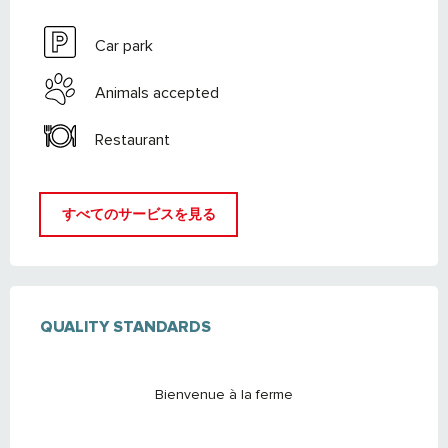
Car park
Animals accepted
Restaurant
すべてのサービスを見る
サービス
QUALITY STANDARDS
QUALITY STANDARDS
Bienvenue à la ferme