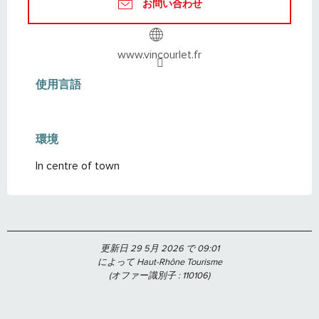
お問い合わせ
www.vincourlet.fr
使用言語
使用言語
環境
環境
In centre of town
更新日 29 5月 2026 で 09:01
によって Haut-Rhône Tourisme
(オファー識別子 :
110106
)