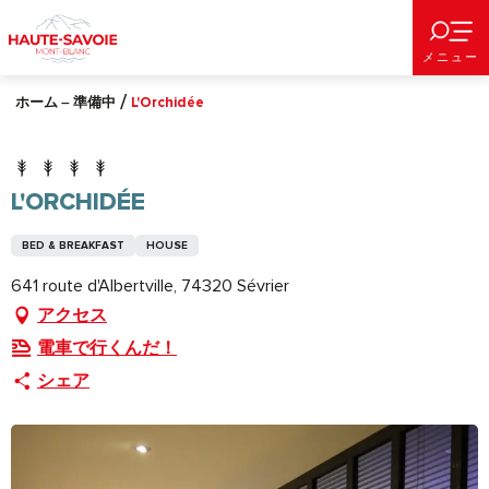
Aller
au
メニュー
contenu
principal
ホーム – 準備中
L'Orchidée
L'ORCHIDÉE
BED & BREAKFAST
HOUSE
641 route d'Albertville, 74320 Sévrier
アクセス
電車で行くんだ！
シェア