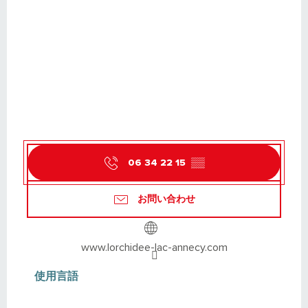
06 34 22 15
▒▒
お問い合わせ
www.lorchidee-lac-annecy.com
使用言語
使用言語