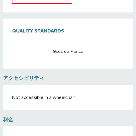
サービス
QUALITY STANDARDS
QUALITY STANDARDS
Gîtes de France
アクセシビリティ
Not accessible in a wheelchair
料金