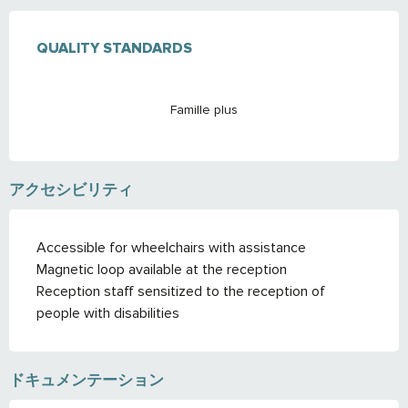
サービス
QUALITY STANDARDS
QUALITY STANDARDS
Famille plus
アクセシビリティ
Accessible for wheelchairs with assistance
Magnetic loop available at the reception
Reception staff sensitized to the reception of
people with disabilities
ドキュメンテーション