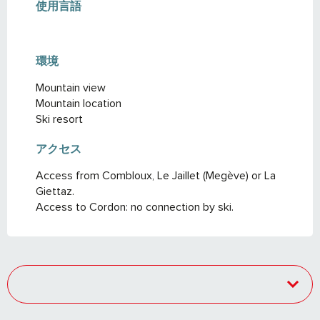
使用言語
使用言語
環境
環境
Mountain view
Mountain location
Ski resort
アクセス
アクセス
Access from Combloux, Le Jaillet (Megève) or La
Giettaz.
Access to Cordon: no connection by ski.