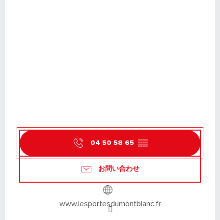
04 50 58 65
▒▒
お問い合わせ
www.lesportesdumontblanc.fr