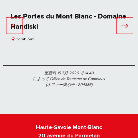
Les Portes du Mont Blanc - Domaine
Handiski
Combloux
更新日 15 7月 2026 で 14:40
によって Office de Tourisme de Combloux
(オファー識別子 :
204886
)
Haute-Savoie Mont-Blanc
20 avenue du Parmelan