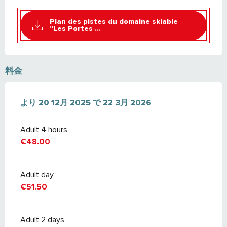
Plan des pistes du domaine skiable
"Les Portes ...
料金
より
より
20 12月 2025
20 12月 2025
で
で
22 3月 2026
22 3月 2026
Adult 4 hours
€48.00
Adult day
€51.50
Adult 2 days