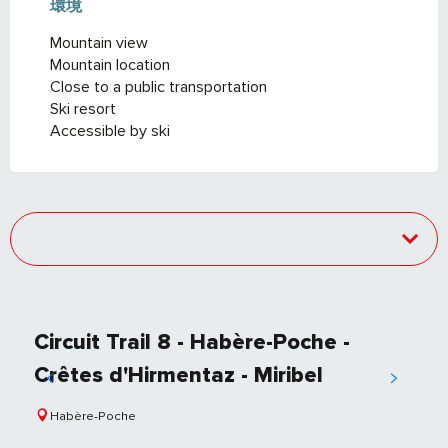
環境
環境
Mountain view
Mountain location
Close to a public transportation
Ski resort
Accessible by ski
Circuit Trail 8 - Habère-Poche -
Crêtes d'Hirmentaz - Miribel
Habère-Poche