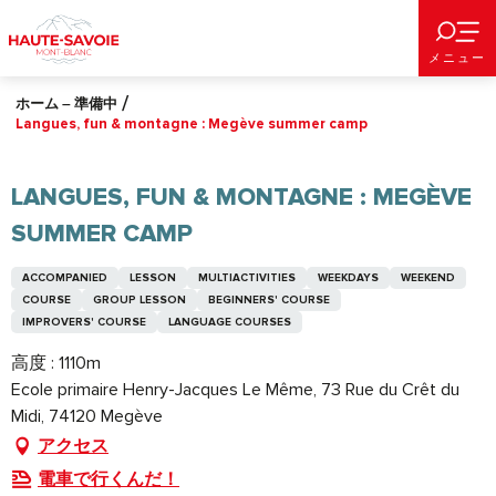
Aller
au
メニュー
contenu
principal
ホーム – 準備中
Langues, fun & montagne : Megève summer camp
LANGUES, FUN & MONTAGNE : MEGÈVE
SUMMER CAMP
ACCOMPANIED
LESSON
MULTIACTIVITIES
WEEKDAYS
WEEKEND
COURSE
GROUP LESSON
BEGINNERS' COURSE
IMPROVERS' COURSE
LANGUAGE COURSES
高度 : 1110m
Ecole primaire Henry-Jacques Le Même, 73 Rue du Crêt du
Midi, 74120 Megève
アクセス
電車で行くんだ！