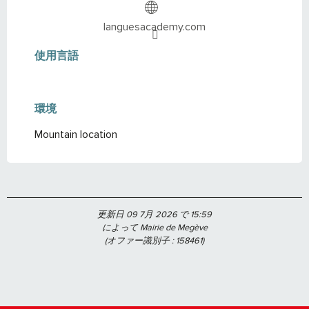
languesacademy.com
使用言語
使用言語
環境
環境
Mountain location
更新日 09 7月 2026 で 15:59
によって Mairie de Megève
(オファー識別子 :
158461
)