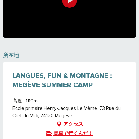
所在地
LANGUES, FUN & MONTAGNE :
MEGÈVE SUMMER CAMP
高度 : 1110m
Ecole primaire Henry-Jacques Le Même, 73 Rue du
Crêt du Midi, 74120 Megève
アクセス
電車で行くんだ！