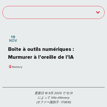
19
NOV
Boîte à outils numériques :
Murmurer à l’oreille de l’IA
Annecy
更新日 16 9月 2025 で 12:31
によって Ville d'Annecy
(オファー識別子 :
173610
)