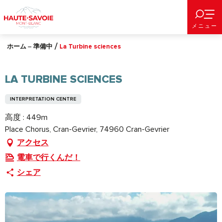
Aller
au
メニュー
contenu
principal
ホーム – 準備中
La Turbine sciences
LA TURBINE SCIENCES
INTERPRETATION CENTRE
高度 : 449m
Place Chorus, Cran-Gevrier, 74960 Cran-Gevrier
アクセス
電車で行くんだ！
シェア