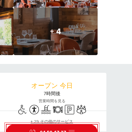
+ 4
営業時間と連絡先
オープン 今日
7時間後
営業時間を見る
Disabled access
Accessibility
Swimming pool
Restaurant
Car park
Meeting room
+ 29 その他のサービス