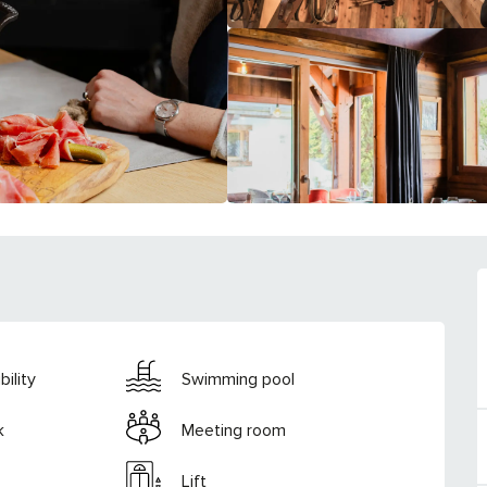
ility
Swimming pool
k
Meeting room
Lift