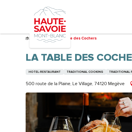
Aller
au
contenu
principal
ホーム – 準備中
La Table des Cochers
LA TABLE DES COCH
HOTEL-RESTAURANT
TRADITIONAL COOKING
TRADITIONAL 
500 route de la Plaine, Le Village, 74120 Megève