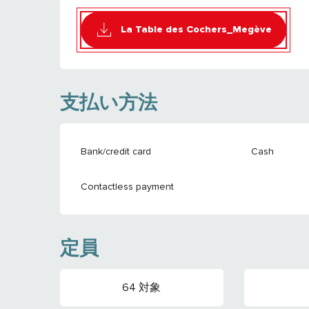
La Table des Cochers_Megève
支払い方法
Bank/credit card
Cash
Contactless payment
定員
64 対象