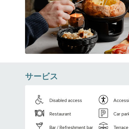
サービス
Disabled access
Accessib
Restaurant
Car par
Bar / Refreshment bar
Terrace