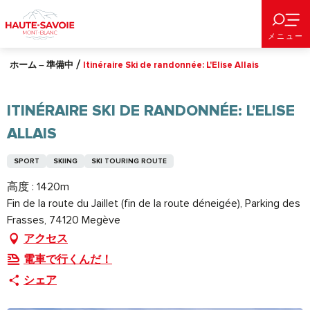
Aller
au
メニュー
contenu
principal
ホーム – 準備中
Itinéraire Ski de randonnée: L'Elise Allais
ITINÉRAIRE SKI DE RANDONNÉE: L'ELISE
ALLAIS
SPORT
SKIING
SKI TOURING ROUTE
高度 : 1420m
Fin de la route du Jaillet (fin de la route déneigée), Parking des
Frasses, 74120 Megève
アクセス
電車で行くんだ！
シェア