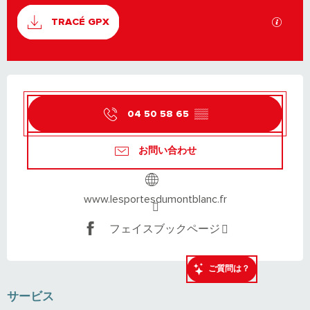
資料
GPX
TRACÉ GPX
営業時間と連絡先
04 50 58 65
▒▒
お問い合わせ
www.lesportesdumontblanc.fr
フェイスブックページ
ご質問は？
サービス