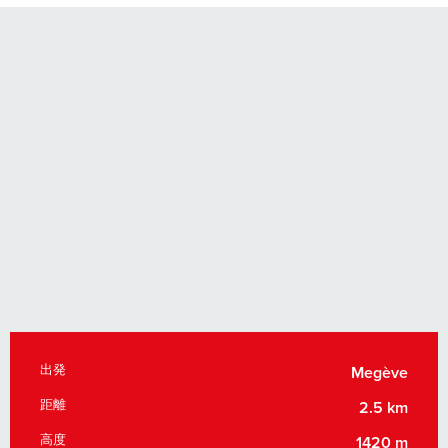
出発
実用的な情報
Megève
距離
2.5 km
高度
1420 m