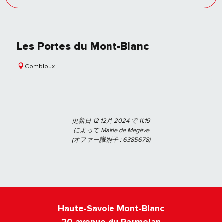
Les Portes du Mont-Blanc
Combloux
更新日 12 12月 2024 で 11:19
によって Mairie de Megève
(オファー識別子 :
6385678
)
Haute-Savoie Mont-Blanc
20 avenue du Parmelan