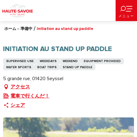
Aller
au
メニュー
contenu
principal
ホーム – 準備中
Initiation au stand up paddle
INITIATION AU STAND UP PADDLE
SUPERVISED USE
WEEKDAYS
WEEKEND
EQUIPMENT PROVIDED
WATER SPORTS
BOAT TRIPS
STAND UP PADDLE
5 grande rue, 01420 Seyssel
アクセス
電車で行くんだ！
シェア