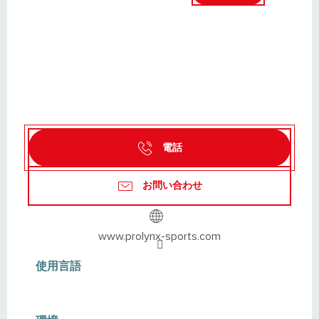
電話
お問い合わせ
www.prolynx-sports.com
使用言語
使用言語