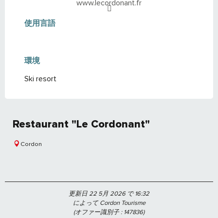
www.lecordonant.fr
使用言語
使用言語
環境
環境
Ski resort
Restaurant "Le Cordonant"
Cordon
更新日 22 5月 2026 で 16:32
によって Cordon Tourisme
(オファー識別子 :
147836
)