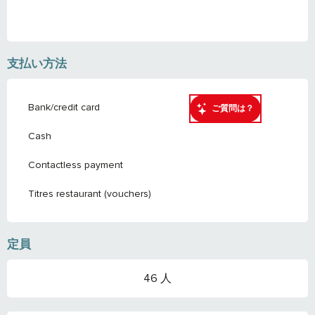
支払い方法
Bank/credit card
ご質問は？
Cash
Contactless payment
Titres restaurant (vouchers)
定員
46 人