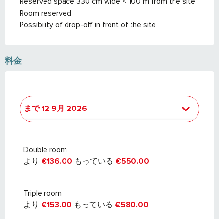
Reserved space 330 cm wide < 100 m from the site
Room reserved
Possibility of drop-off in front of the site
料金
まで
12 9月 2026
より
11 12月 2026
で
28 3月 2027
Double room
より
€136.00
もっている
€550.00
Triple room
より
€153.00
もっている
€580.00