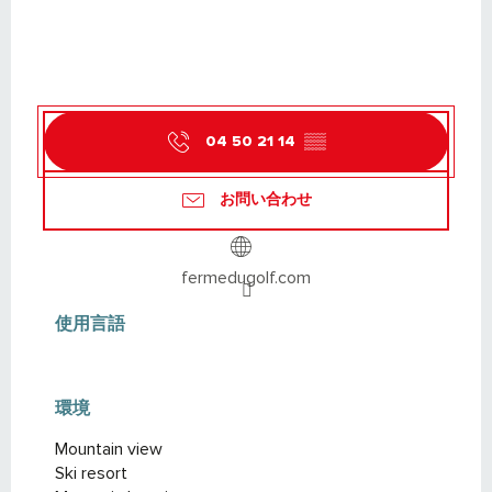
04 50 21 14
▒▒
お問い合わせ
fermedugolf.com
使用言語
使用言語
環境
環境
Mountain view
Ski resort