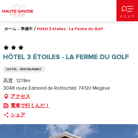
Aller
au
メニュー
contenu
principal
ホーム – 準備中
Hôtel 3 étoiles - La Ferme du Golf
HÔTEL 3 ÉTOILES - LA FERME DU GOLF
HOTEL - RESTAURANT
高度 : 1278m
3048 route Edmond de Rothschild, 74120 Megève
アクセス
電車で行くんだ！
シェア