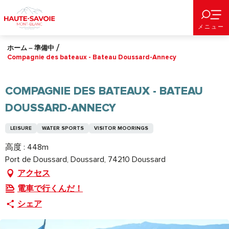
Aller
au
メニュー
contenu
principal
ホーム – 準備中
Compagnie des bateaux - Bateau Doussard-Annecy
COMPAGNIE DES BATEAUX - BATEAU
DOUSSARD-ANNECY
LEISURE
WATER SPORTS
VISITOR MOORINGS
高度 : 448m
Port de Doussard, Doussard, 74210 Doussard
アクセス
電車で行くんだ！
シェア