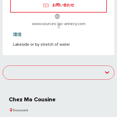
お問い合わせ
www.sources-lac-annecy.com
環境
環境
Lakeside or by stretch of water
Chez Ma Cousine
Doussard