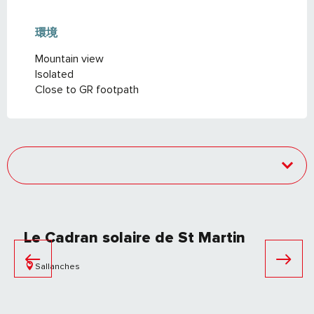
環境
環境
Mountain view
Isolated
Close to GR footpath
Le Cadran solaire de St Martin
Sallanches