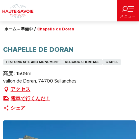
Aller
au
メニュー
contenu
principal
ホーム – 準備中
Chapelle de Doran
CHAPELLE DE DORAN
HISTORIC SITE AND MONUMENT
RELIGIOUS HERITAGE
CHAPEL
高度 : 1509m
vallon de Doran, 74700 Sallanches
アクセス
電車で行くんだ！
シェア