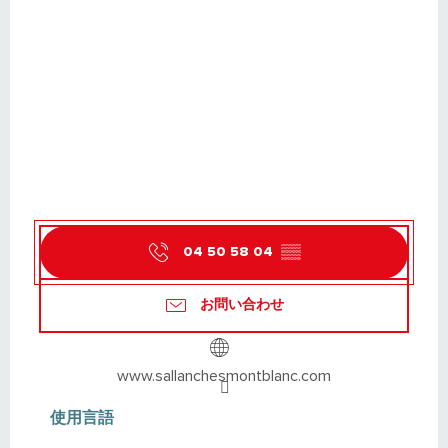
04 50 58 04
▒▒
お問い合わせ
www.sallanchesmontblanc.com
使用言語
使用言語