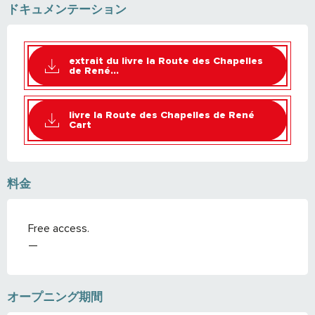
ドキュメンテーション
extrait du livre la Route des Chapelles
de René...
livre la Route des Chapelles de René
Cart
料金
Free access.
—
オープニング期間