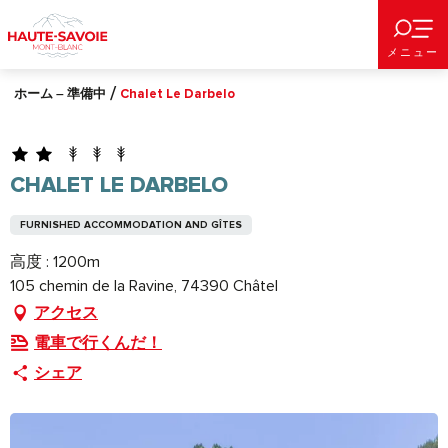
Aller
au
メニュー
contenu
principal
ホーム – 準備中
Chalet Le Darbelo
CHALET LE DARBELO
FURNISHED ACCOMMODATION AND GÎTES
高度 : 1200m
105 chemin de la Ravine, 74390 Châtel
アクセス
電車で行くんだ！
シェア