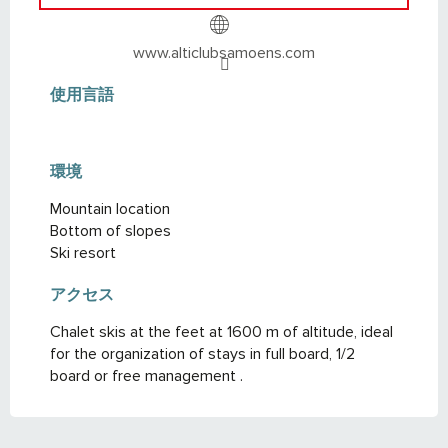
www.alticlubsamoens.com
使用言語
使用言語
環境
環境
Mountain location
Bottom of slopes
Ski resort
アクセス
アクセス
Chalet skis at the feet at 1600 m of altitude, ideal
for the organization of stays in full board, 1/2
board or free management .