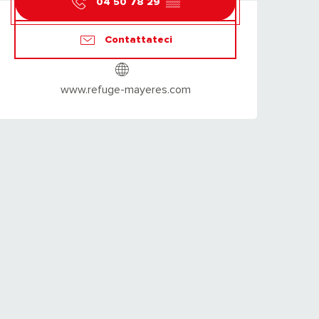
04 50 78 29
▒▒
Contattateci
www.refuge-mayeres.com