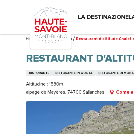
Aller
au
LA DESTINAZIONE
L
contenu
principal
Home – Mi sto preparando
Restaurant d'altitude Chalet
RESTAURANT D'ALTI
RISTORANTE
RISTORANTE IN QUOTA
RISTORANTE DI MON
Altitudine : 1580m
alpage de Mayères, 74700 Sallanches
Come ar