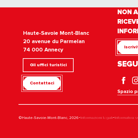
NON A
RICEV
INFOR
Haute-Savoie Mont-Blanc
20 avenue du Parmelan
Iscriv
74 000 Annecy
SEGU
Gli uffici turistici
Contattaci
Spazio p
-
-
©Haute-Savoie-Mont-Blanc, 2026
Informazioni legali
Informativa s