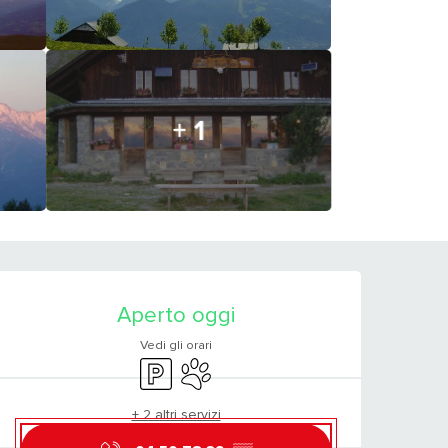
+ 1
ORARI E CONTATTI
Aperto oggi
Vedi gli orari
Parcheggio
Animali ammessi
+ 2 altri servizi