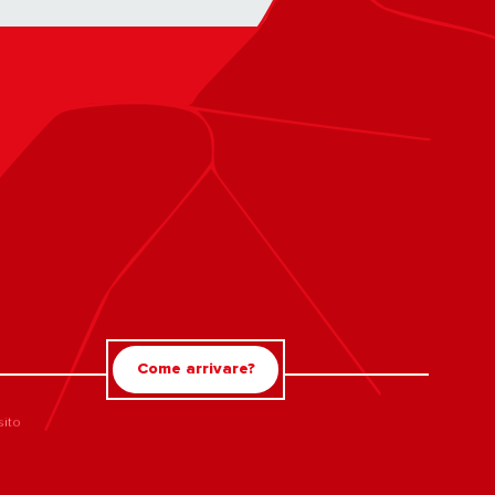
Come arrivare?
sito