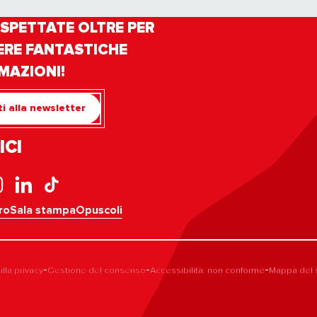
SPETTATE OLTRE PER
ERE FANTASTICHE
MAZIONI!
iti alla newsletter
ICI
ro
Sala stampa
Opuscoli
-
-
-
ulla privacy
Gestione del consenso
Accessibilità: non conforme
Mappa del 