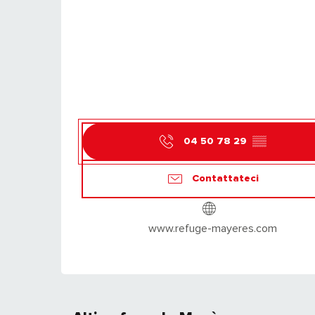
04 50 78 29
▒▒
Contattateci
www.refuge-mayeres.com