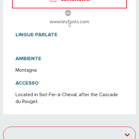
www.lesfonts.com
LINGUE PARLATE
LINGUE PARLATE
AMBIENTE
AMBIENTE
Montagna
ACCESSO
ACCESSO
Located in Sixt-Fer-à-Cheval, after the Cascade
du Rouget.