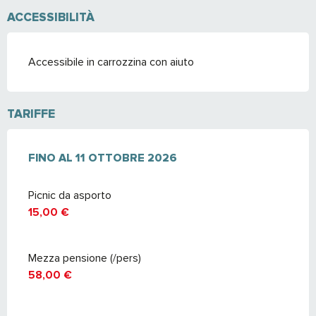
ACCESSIBILITÀ
Accessibile in carrozzina con aiuto
TARIFFE
DAL
FINO AL
23 MAGGIO 2026
11 OTTOBRE 2026
AL
11 OTTOBRE 2026
Picnic da asporto
15,00 €
Mezza pensione (/pers)
58,00 €