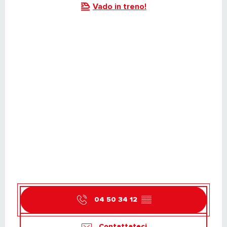
Vado in treno!
04 50 34 12
▒▒
Contattateci