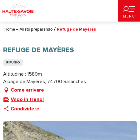
Aller
au
MENU
contenu
principal
Home – Mi sto preparando
Refuge de Mayères
REFUGE DE MAYÈRES
RIFUGIO
Altitudine : 1580m
Alpage de Mayères, 74700 Sallanches
Come arrivare
Vado in treno!
Condividere