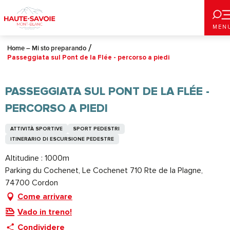
Aller
au
MEN
contenu
principal
Home – Mi sto preparando
Passeggiata sul Pont de la Flée - percorso a piedi
PASSEGGIATA SUL PONT DE LA FLÉE -
PERCORSO A PIEDI
ATTIVITÀ SPORTIVE
SPORT PEDESTRI
ITINERARIO DI ESCURSIONE PEDESTRE
Altitudine : 1000m
Parking du Cochenet, Le Cochenet 710 Rte de la Plagne,
74700 Cordon
Come arrivare
Vado in treno!
Condividere