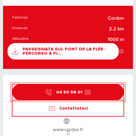
Partenza
INFORMAZIONI PRATICHE
Cordon
Distanza
2.2 km
Altitudine
1000 m
DOCUMENTAZIONE
PASSEGGIATA SUL PONT DE LA FLÉE -
I file 
PERCORSO A PI...
ORARI E CONTATTI
04 50 58 01
▒▒
Contattateci
www.cordon.fr