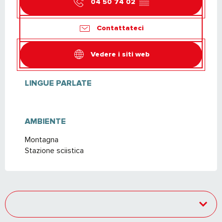
04 50 74 02
▒▒
Contattateci
Vedere i siti web
LINGUE PARLATE
LINGUE PARLATE
AMBIENTE
AMBIENTE
Montagna
Stazione sciistica