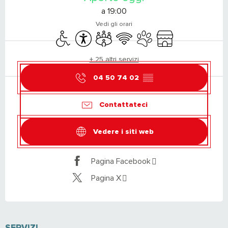
a 19:00
Vedi gli orari
Accesso per i disabili
Accessibilità
Sala riunioni
Wi-Fi
Animali ammessi
Negozio
+ 25 altri servizi
04 50 74 02
▒▒
Contattateci
Vedere i siti web
Pagina Facebook
Pagina X
SERVIZI