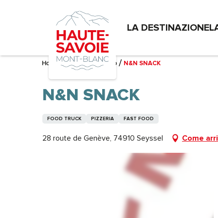
Aller
au
LA DESTINAZIONE
L
contenu
principal
Home – Mi sto preparando
N&N SNACK
N&N SNACK
FOOD TRUCK
PIZZERIA
FAST FOOD
28 route de Genève, 74910 Seyssel
Come arr