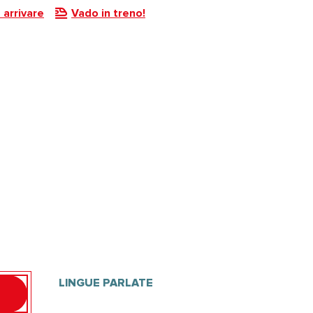
arrivare
Vado in treno!
LINGUE PARLATE
LINGUE PARLATE