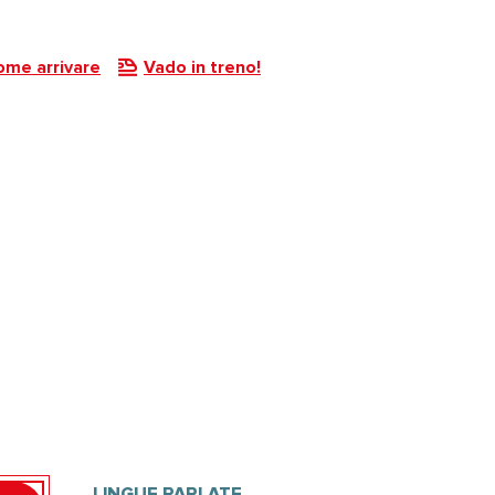
ome arrivare
Vado in treno!
LINGUE PARLATE
LINGUE PARLATE