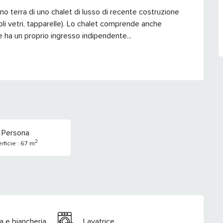
no terra di uno chalet di lusso di recente costruzione 
li vetri, tapparelle). Lo chalet comprende anche 
gîte ha un proprio ingresso indipendente...
 Persona
2
rficie : 67 m
a e biancheria
Lavatrice