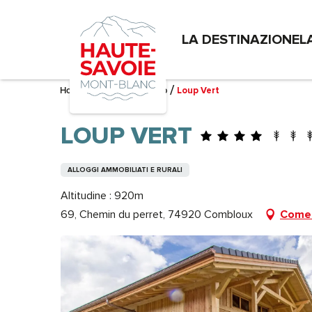
Aller
au
LA DESTINAZIONE
L
contenu
principal
Home – Mi sto preparando
Loup Vert
LOUP VERT
ALLOGGI AMMOBILIATI E RURALI
Altitudine : 920m
69, Chemin du perret, 74920 Combloux
Come 