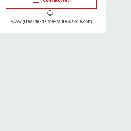
Contattateci
www.gites-de-france-haute-savoie.com