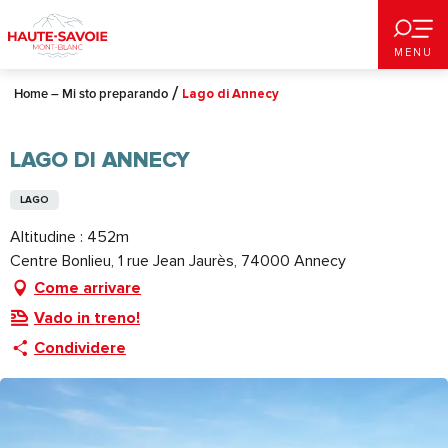
Aller
au
MENU
contenu
principal
Home – Mi sto preparando
Lago di Annecy
LAGO DI ANNECY
LAGO
Altitudine : 452m
Centre Bonlieu, 1 rue Jean Jaurès, 74000 Annecy
Come arrivare
Vado in treno!
Condividere