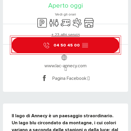
Aperto oggi
Vedi gli orari
Parcheggio
Servizi igienici
Camper
Animali ammessi
Negozio
+ 23 altri servizi
04 50 45 00
▒▒
www.lac-annecy.com
Pagina Facebook
DESCRIZIONE
Il lago di Annecy è un paesaggio straordinario. 
Un lago blu circondato da montagne, i cui colori 
variano a seconda delle stagioni o della luce: dal 