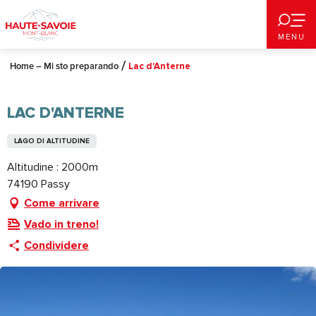
Aller
au
MENU
contenu
principal
Home – Mi sto preparando
Lac d'Anterne
LAC D'ANTERNE
LAGO DI ALTITUDINE
Altitudine : 2000m
74190 Passy
Come arrivare
Vado in treno!
Condividere