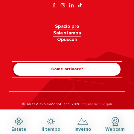
Spazio pro
Sala stampa
Opuscoli
Come arrivare?
Rechercher
©Haute-Savoie-Mont-Blanc, 2026
Informazioni legali
Informativa sulla privacy
Gestione del consenso
Accessibilità: non conforme
Mappa del sito
Estate
Il tempo
Inverno
Webcam