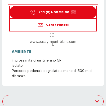
+33 (0)4 50 58 80
▒▒
Contattateci
www.passy-mont-blanc.com
AMBIENTE
AMBIENTE
In prossimità di un itinerario GR
Isolato
Percorso pedonale segnalato a meno di 500 m di
distanza