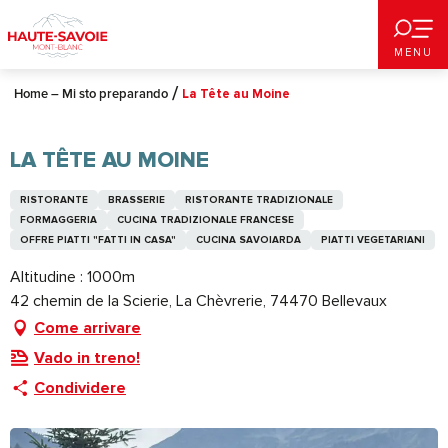
Aller
au
MENU
contenu
principal
Home – Mi sto preparando
La Tête au Moine
LA TÊTE AU MOINE
RISTORANTE
BRASSERIE
RISTORANTE TRADIZIONALE
FORMAGGERIA
CUCINA TRADIZIONALE FRANCESE
OFFRE PIATTI "FATTI IN CASA"
CUCINA SAVOIARDA
PIATTI VEGETARIANI
Altitudine : 1000m
42 chemin de la Scierie, La Chèvrerie, 74470 Bellevaux
Come arrivare
Vado in treno!
Condividere