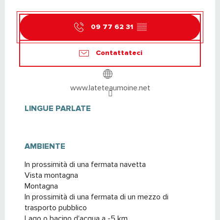
09 77 62 31
▒▒
Contattateci
www.lateteaumoine.net
LINGUE PARLATE
LINGUE PARLATE
AMBIENTE
AMBIENTE
In prossimità di una fermata navetta
Vista montagna
Montagna
In prossimità di una fermata di un mezzo di
trasporto pubblico
Lago o bacino d'acqua a -5 km