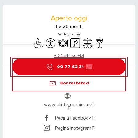
ORARI E CONTATTI
Aperto oggi
tra 26 minuti
Vedi gli orari
Accesso per i disabili
Accessibilità
Ristorante
Parcheggio
Terrazza
Bar / Bar di ristoro
+ 22 altri servizi
09 77 62 31
▒▒
Contattateci
www.lateteaumoine.net
Pagina Facebook
Pagina Instagram