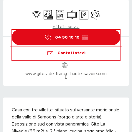
ORARI E CONTATTI
Wi-Fi
Lavatrice
Lavastoviglie
Televisione
Parcheggio
Animali ammessi
+ 11 altri servizi
04 50 10 10
▒▒
Contattateci
www.gites-de-france-haute-savoie.com
DESCRIZIONE
Casa con tre villette, situato sul versante meridionale 
della valle di Samoëns (borgo d'arte e storia). 
Esposizione sud con vista panoramica. Gite La 
Niveole (66 m2) al 2 ° piano: cucina, soggiorno (clic - 