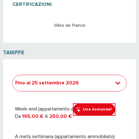
CERTIFICAZIONI
CERTIFICAZIONI
Gîtes de France
TARIFFE
Fino al
25 settembre 2026
Dal
26 settembre 2026
al
24 settembre
2027
Week-end (appartamento ammobiliato)
Una domanda?
Da
195,00 €
A
250,00 €
A metà settimana (appartamento ammobiliato)