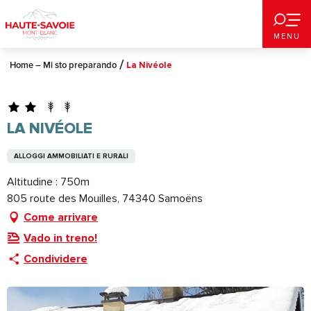
Aller
au
MENU
contenu
principal
Home – Mi sto preparando
La Nivéole
LA NIVÉOLE
ALLOGGI AMMOBILIATI E RURALI
Altitudine : 750m
805 route des Mouilles, 74340 Samoëns
Come arrivare
Vado in treno!
Condividere