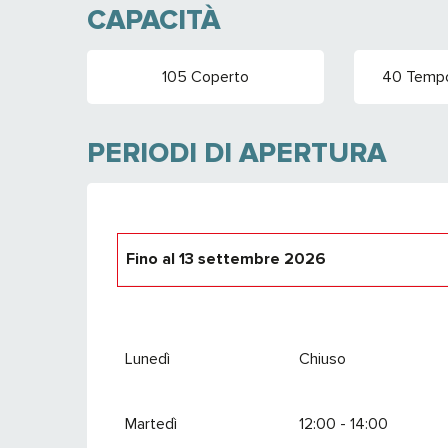
CAPACITÀ
105 Coperto
40 Tempor
PERIODI DI APERTURA
Fino al
13 settembre 2026
Dal
1 gennaio 2026
al
10 aprile 2026
Lunedì
Chiuso
Dal
20 dicembre 2026
al
10 aprile 2027
Martedì
12:00 - 14:00