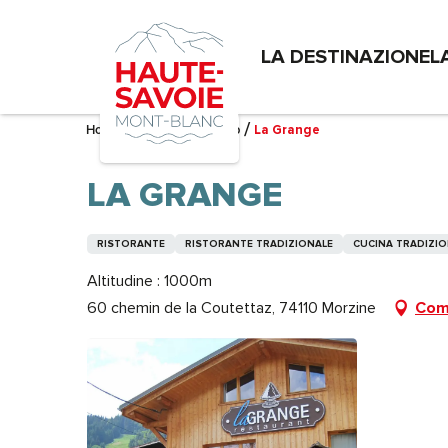
Aller
au
LA DESTINAZIONE
L
contenu
principal
Home – Mi sto preparando
La Grange
LA GRANGE
RISTORANTE
RISTORANTE TRADIZIONALE
CUCINA TRADIZIO
Altitudine : 1000m
60 chemin de la Coutettaz, 74110 Morzine
Come