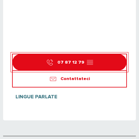
07 87 12 79
▒▒
Contattateci
LINGUE PARLATE
LINGUE PARLATE