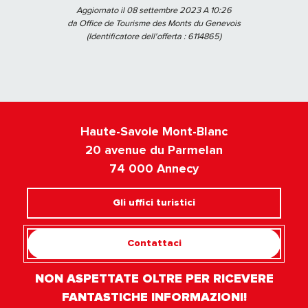
Aggiornato il 08 settembre 2023 A 10:26
da Office de Tourisme des Monts du Genevois
(Identificatore dell'offerta :
6114865
)
Haute-Savoie Mont-Blanc
20 avenue du Parmelan
74 000 Annecy
Gli uffici turistici
Contattaci
NON ASPETTATE OLTRE PER RICEVERE
FANTASTICHE INFORMAZIONI!