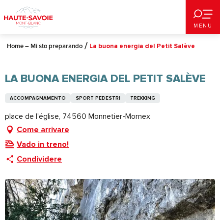
Aller
au
MENU
contenu
principal
Home – Mi sto preparando
La buona energia del Petit Salève
LA BUONA ENERGIA DEL PETIT SALÈVE
ACCOMPAGNAMENTO
SPORT PEDESTRI
TREKKING
place de l'église, 74560 Monnetier-Mornex
Come arrivare
Vado in treno!
Condividere