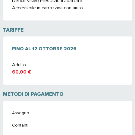
Deficit visivo Prestazioni adattate
Accessibile in carrozzina con aiuto
TARIFFE
DAL
FINO AL
15 MARZO 2025
12 OTTOBRE 2026
AL
12 OTTOBRE 2026
Adulto
60,00 €
METODI DI PAGAMENTO
Assegno
Contanti