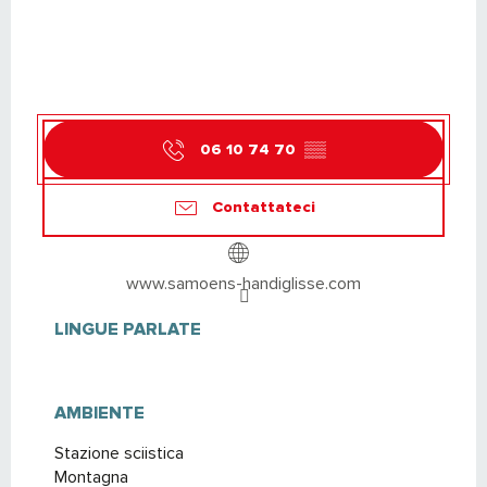
06 10 74 70
▒▒
Contattateci
www.samoens-handiglisse.com
LINGUE PARLATE
LINGUE PARLATE
AMBIENTE
AMBIENTE
Stazione sciistica
Montagna