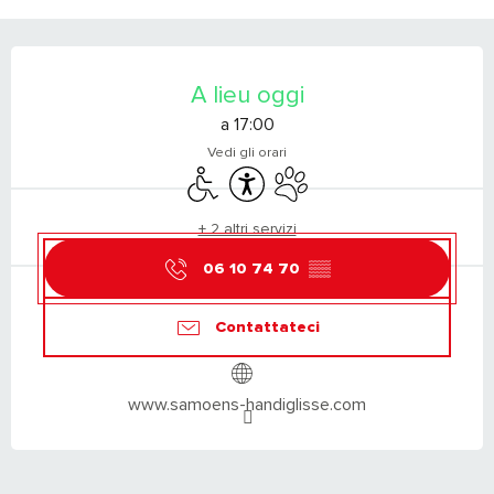
ORARI E CONTATTI
A lieu oggi
a 17:00
Vedi gli orari
Accesso per i disabili
Accessibilità
Animali ammessi
+ 2 altri servizi
06 10 74 70
▒▒
Contattateci
www.samoens-handiglisse.com