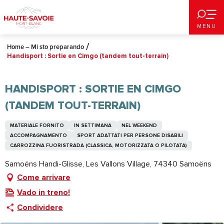
Aller
au
MENU
contenu
principal
Home – Mi sto preparando
Handisport : Sortie en Cimgo (tandem tout-terrain)
HANDISPORT : SORTIE EN CIMGO
(TANDEM TOUT-TERRAIN)
MATERIALE FORNITO
IN SETTIMANA
NEL WEEKEND
ACCOMPAGNAMENTO
SPORT ADATTATI PER PERSONE DISABILI
CARROZZINA FUORISTRADA (CLASSICA, MOTORIZZATA O PILOTATA)
Samoëns Handi-Glisse, Les Vallons Village, 74340 Samoëns
Come arrivare
Vado in treno!
Condividere