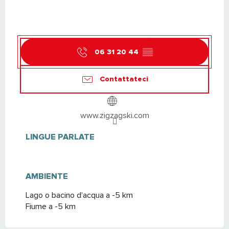
06 31 20 44
▒▒
Contattateci
www.zigzagski.com
LINGUE PARLATE
LINGUE PARLATE
AMBIENTE
AMBIENTE
Lago o bacino d'acqua a -5 km
Fiume a -5 km