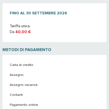
DAL
FINO AL
11 APRILE 2026
30 SETTEMBRE 2026
AL
30 SETTEMBRE 2026
Tariffa unica
Da
40,00 €
METODI DI PAGAMENTO
Carta di credito
Assegno
Assegno vacanze
Contanti
Pagamento online