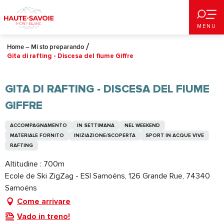
Aller
au
MENU
contenu
principal
Home – Mi sto preparando
Gita di rafting - Discesa del fiume Giffre
GITA DI RAFTING - DISCESA DEL FIUME
GIFFRE
ACCOMPAGNAMENTO
IN SETTIMANA
NEL WEEKEND
MATERIALE FORNITO
INIZIAZIONE/SCOPERTA
SPORT IN ACQUE VIVE
RAFTING
Altitudine : 700m
Ecole de Ski ZigZag - ESI Samoëns, 126 Grande Rue, 74340
Samoëns
Come arrivare
Vado in treno!