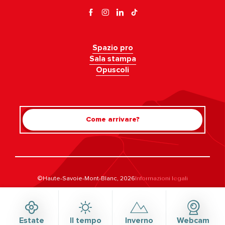
Spazio pro
Sala stampa
Opuscoli
Come arrivare?
Rechercher
©Haute-Savoie-Mont-Blanc, 2026
Informazioni legali
Informativa sulla privacy
Gestione del consenso
Accessibilità: non conforme
Mappa del sito
Estate
Il tempo
Inverno
Webcam