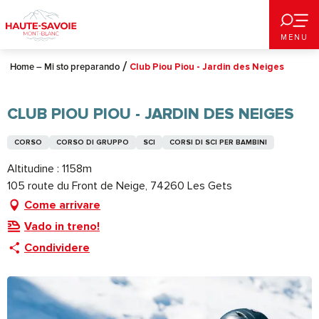
Aller
au
MENU
contenu
principal
Home – Mi sto preparando
Club Piou Piou - Jardin des Neiges
CLUB PIOU PIOU - JARDIN DES NEIGES
CORSO
CORSO DI GRUPPO
SCI
CORSI DI SCI PER BAMBINI
Altitudine : 1158m
105 route du Front de Neige, 74260 Les Gets
Come arrivare
Vado in treno!
Condividere