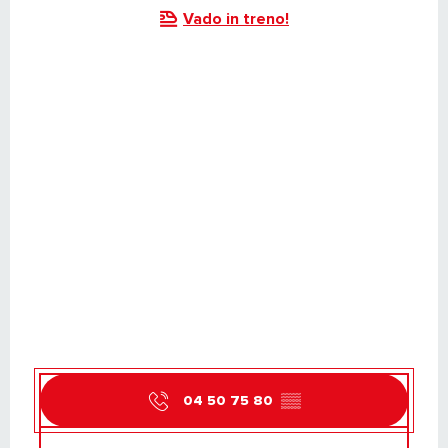
Vado in treno!
04 50 75 80
▒▒