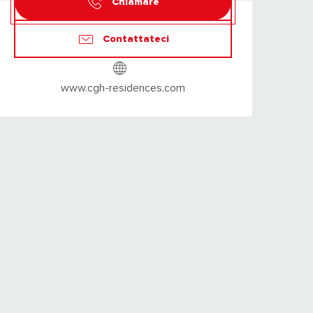
Chiamare
Contattateci
www.cgh-residences.com