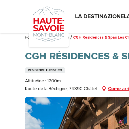
Aller
au
LA DESTINAZIONE
L
contenu
principal
Home – Mi sto preparando
CGH Résidences & Spas Les Ch
CGH RÉSIDENCES & S
RESIDENCE TURISTICO
Altitudine : 1200m
Route de la Béchigne, 74390 Châtel
Come arr