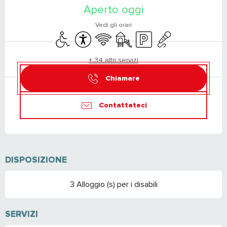
Aperto oggi
Vedi gli orari
Accesso per i disabili
Accessibilità
Wi-Fi
Giochi per bambini / Area giochi
Parcheggio
Animazione
+ 34 altri servizi
Chiamare
Contattateci
DISPOSIZIONE
3 Alloggio (s) per i disabili
SERVIZI