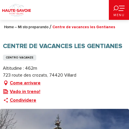
Aller
au
MENU
contenu
principal
Home – Mi sto preparando
Centre de vacances les Gentianes
CENTRE DE VACANCES LES GENTIANES
CENTRO VACANZE
Altitudine : 462m
723 route des crozats, 74420 Villard
Come arrivare
Vado in treno!
Condividere