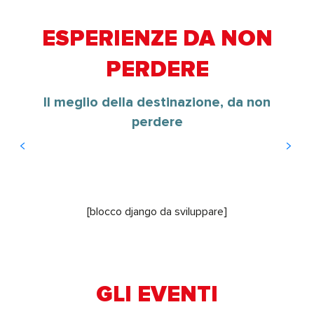
ESPERIENZE DA NON
PERDERE
Il meglio della destinazione, da non
Altamente culturale
Altamente ciclabile
Molto rinfrescante
Altamente Rando
Molto rilassato
perdere
Leggi tutto
Leggi tutto
Leggi tutto
Leggi tutto
Leggi tutto
[blocco django da sviluppare]
GLI EVENTI
6
24
LUG
AGO