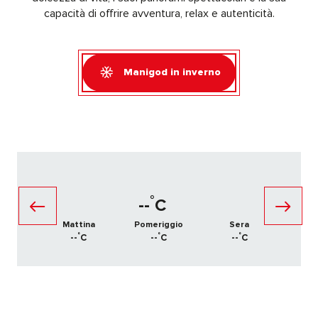
capacità di offrire avventura, relax e autenticità.
Manigod in inverno
°
--
C
Mattina
Pomeriggio
Sera
°
°
°
--
C
--
C
--
C