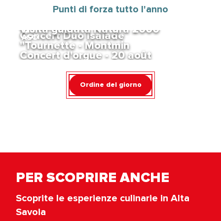
29
Pot d'accueil été au Col de
Punti di forza tutto l'anno
11
AGO
AGO
Merdassier
Visita guidata Natura 2000
20
Concert Duo Isaïade
AGO
"Tournette - Montmin
Concert d'orgue - 20 août
Ordine del giorno
PER SCOPRIRE ANCHE
Scoprite le esperienze culinarie in Alta
Savoia