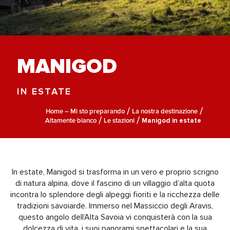
MANIGOD
IN ESTATE
Home – Mi sto preparando
La nostra destinazione
Altamente bianco
Le stazioni
Manigod in estate
In estate, Manigod si trasforma in un vero e proprio scrigno
di natura alpina, dove il fascino di un villaggio d’alta quota
incontra lo splendore degli alpeggi fioriti e la ricchezza delle
tradizioni savoiarde. Immerso nel Massiccio degli Aravis,
questo angolo dell’Alta Savoia vi conquisterà con la sua
dolcezza di vita, i suoi panorami spettacolari e la sua