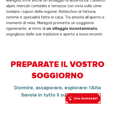
Manigod offre anche un assaggio di autenticità. Caseifici
alpini, mercati contadini e terrazze con vista sulle cime
rivelano i sapori della regione: Reblochon di fattoria,
tomme e specialità fatte in casa. Tra attività all’aperto e
momenti di relax, Manigod promette un soggiorno
rigenerante, al ritmo di
un villaggio incontaminato
,
orgoglioso delle sue tradizioni e aperto a nuovi incontri.
PREPARATE IL VOSTRO
SOGGIORNO
Dormire, assaporare, esplorare: l'Alta
Savoia in tutto il suo splendore
Una domanda?
Tutti i ristoranti