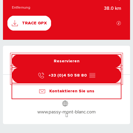
Entfernung
38.0 km
DOKUMENTATION
Mit GP
TRACE GPX
ÖFFNUNGSZEITEN & KONTAKTDATEN
Reservieren
+33 (0)4 50 58 80
▒▒
Kontaktieren Sie uns
www.passy-mont-blanc.com