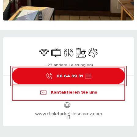
ÖFFNUNGSZEITEN & KONTAKTDATEN
Wi-Fi
Fernsehen
Toiletten
Kochplatte
Tiere erlaubt
+ 23 andere Leistung(en)
06 64 39 31
▒▒
Kontaktieren Sie uns
www.chaletadret-lescarroz.com