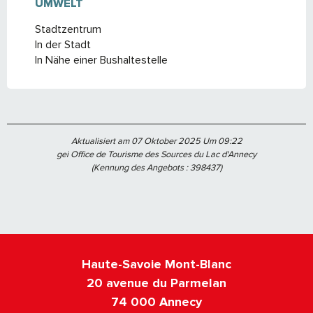
UMWELT
UMWELT
Stadtzentrum
In der Stadt
In Nähe einer Bushaltestelle
Aktualisiert am 07 Oktober 2025 Um 09:22
gei Office de Tourisme des Sources du Lac d'Annecy
(Kennung des Angebots :
398437
)
Haute-Savoie Mont-Blanc
20 avenue du Parmelan
74 000 Annecy