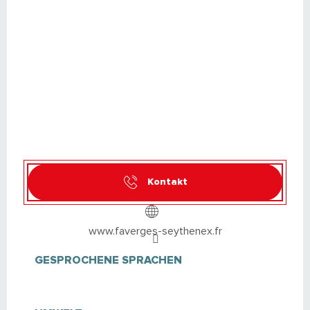
Kontakt
www.faverges-seythenex.fr
GESPROCHENE SPRACHEN
GESPROCHENE SPRACHEN