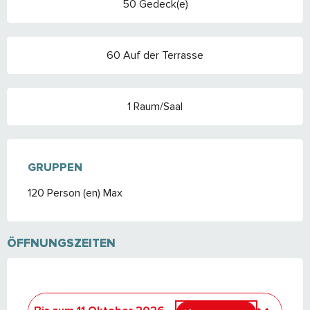
50 Gedeck(e)
60 Auf der Terrasse
1 Raum/Saal
GRUPPEN
GRUPPEN
120 Person (en) Max
ÖFFNUNGSZEITEN