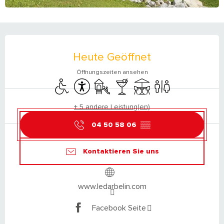
ÖFFNUNGSZEITEN & KONTAKTDATEN
Heute Geöffnet
Öffnungszeiten ansehen
Zugang für Behinderte
Zugänglichkeit
Spiele für Kinder / Spielplatz
Bar / Getränkestand
Terrasse
Toiletten
+ 5 andere Leistung(en)
04 50 58 06
▒▒
Kontaktieren Sie uns
www.ledarbelin.com
Facebook Seite