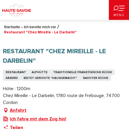
Aller
au
MENÜ
contenu
principal
Startseite – Ich bereite mich vor
Restaurant "Chez Mireille - Le Darbelin"
RESTAURANT "CHEZ MIREILLE - LE
DARBELIN"
RESTAURANT
ALPHÜTTE
TRADITIONELLE FRANZÖSISCHE KÜCHE
KÄSEREI
BIETET GERICHTE "HAUSGEMACHT"
SAVOYER KÜCHE
Höhe : 1200m
Chez Mireille - Le Darbelin, 1780 route de Frébouge, 74700
Cordon
Anfahrt
Ich fahre mit dem Zug hin!
Teilen