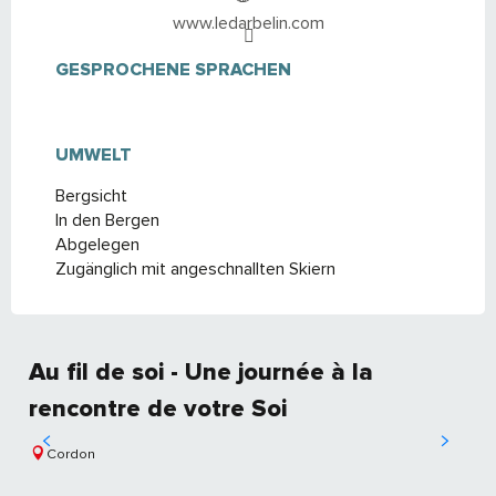
www.ledarbelin.com
GESPROCHENE SPRACHEN
GESPROCHENE SPRACHEN
UMWELT
UMWELT
Bergsicht
In den Bergen
Abgelegen
Zugänglich mit angeschnallten Skiern
Au fil de soi - Une journée à la
rencontre de votre Soi
Cordon