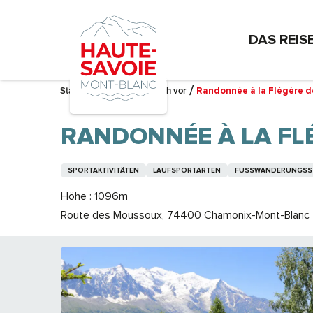
Aller
au
DAS REIS
contenu
principal
Startseite – Ich bereite mich vor
Randonnée à la Flégère 
RANDONNÉE À LA FL
SPORTAKTIVITÄTEN
LAUFSPORTARTEN
FUSSWANDERUNGSST
Höhe : 1096m
Route des Moussoux, 74400 Chamonix-Mont-Blanc