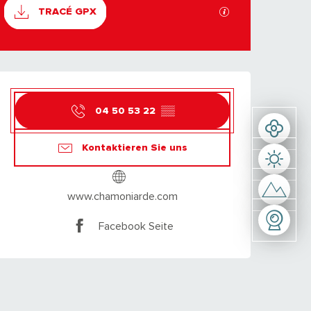
DOKUMENTATION
Mit GPX / KML-Dat
TRACÉ GPX
ÖFFNUNGSZEITEN &
04 50 53 22
▒▒
Kontaktieren Sie uns
www.chamoniarde.com
Facebook Seite