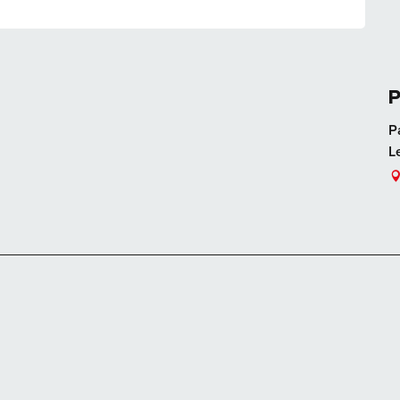
P
P
L