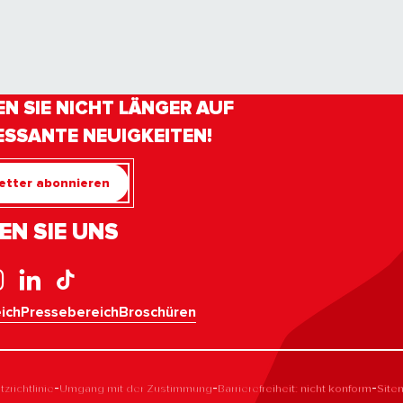
N SIE NICHT LÄNGER AUF
ESSANTE NEUIGKEITEN!
etter abonnieren
EN SIE UNS
ich
Pressebereich
Broschüren
-
-
-
zrichtlinie
Umgang mit der Zustimmung
Barrierefreiheit: nicht konform
Site