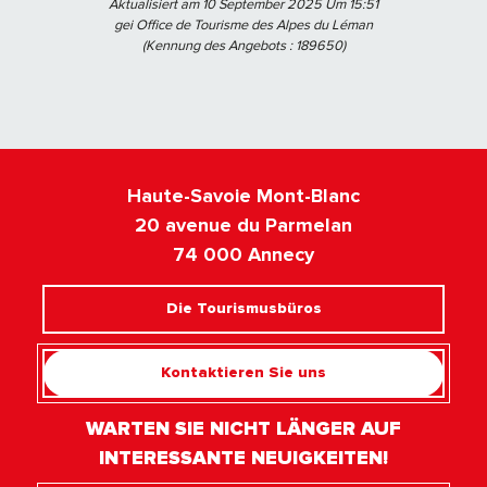
Aktualisiert am 10 September 2025 Um 15:51
gei Office de Tourisme des Alpes du Léman
(Kennung des Angebots :
189650
)
Haute-Savoie Mont-Blanc
20 avenue du Parmelan
74 000 Annecy
Die Tourismusbüros
Kontaktieren Sie uns
WARTEN SIE NICHT LÄNGER AUF
INTERESSANTE NEUIGKEITEN!