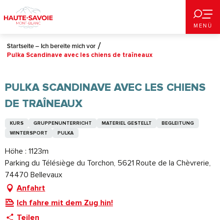
Aller
au
MENÜ
contenu
principal
Startseite – Ich bereite mich vor
Pulka Scandinave avec les chiens de traîneaux
PULKA SCANDINAVE AVEC LES CHIENS
DE TRAÎNEAUX
KURS
GRUPPENUNTERRICHT
MATERIEL GESTELLT
BEGLEITUNG
WINTERSPORT
PULKA
Höhe : 1123m
Parking du Télésiège du Torchon, 5621 Route de la Chèvrerie,
74470 Bellevaux
Anfahrt
Ich fahre mit dem Zug hin!
Teilen