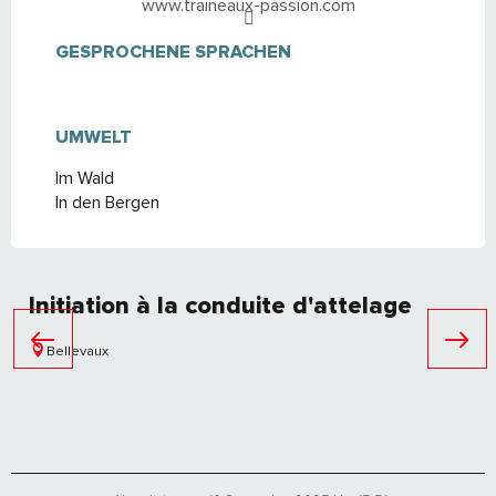
www.traineaux-passion.com
GESPROCHENE SPRACHEN
GESPROCHENE SPRACHEN
UMWELT
UMWELT
Im Wald
In den Bergen
Initiation à la conduite d'attelage
Bellevaux