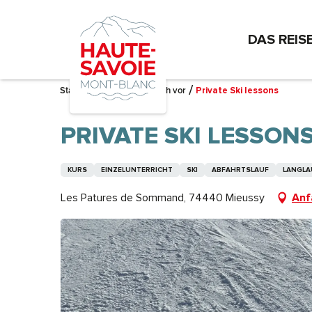
Aller
au
DAS REIS
contenu
principal
Startseite – Ich bereite mich vor
Private Ski lessons
PRIVATE SKI LESSON
KURS
EINZELUNTERRICHT
SKI
ABFAHRTSLAUF
LANGLA
Les Patures de Sommand, 74440 Mieussy
Anf