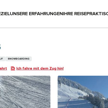
EZIEL
UNSERE ERFAHRUNGEN
IHRE REISE
PRAKTIS
S
UF
SNOWBOARDING
ahrt
Ich fahre mit dem Zug hin!