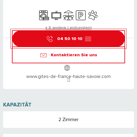
ÖFFNUNGSZEITEN & KONTAKTDATEN
Waschmaschine
Fernsehen
Terrasse
Parkplatz
Tiere erlaubt
+ 8 andere Leistung(en)
04 50 10 10
▒▒
Kontaktieren Sie uns
www.gites-de-france-haute-savoie.com
KAPAZITÄT
2 Zimmer