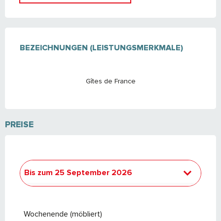
LEISTUNGENSMÖGLICHKEITEN
BEZEICHNUNGEN (LEISTUNGSMERKMALE)
BEZEICHNUNGEN (LEISTUNGSMERKMALE)
Gîtes de France
PREISE
Bis zum
25 September 2026
ab
26 September 2026
bis zum
24
September 2027
Wochenende (möbliert)